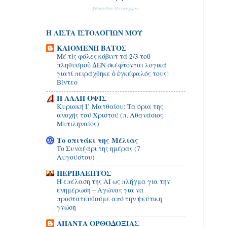
Σύναξη Νέων Παλαιοχωρίου
Η ΛΙΣΤΑ ΙΣΤΟΛΟΓΙΩΝ ΜΟΥ
ΚΑΙΟΜΕΝΗ ΒΑΤΟΣ
Μέ τίς φόλες κόβιντ τά 2/3 τοῦ
πληθυσμοῦ ΔΕΝ σκέφτονται λογικά
γιατί πειράχθηκε ὁ ἐγκέφαλός τους!
Βίντεο
Η ΑΛΛΗ ΟΨΙΣ
Κυριακή Ι’ Ματθαίου: Τα όρια της
ανοχής τού Χριστού (π. Αθανάσιος
Μυτιληναίος)
Το σπιτάκι της Μέλιας
Το Συναξάρι της ημέρας (7
Αυγούστου)
ΠΕΡΙΒΛΕΠΤΟΣ
Η επέλαση της ΑΙ ως πλήγμα για την
ενημέρωση – Αγώνας για να
προστατευθούμε από την ψεύτικη
γνώση
ΑΠΑΝΤΑ ΟΡΘΟΔΟΞΙΑΣ