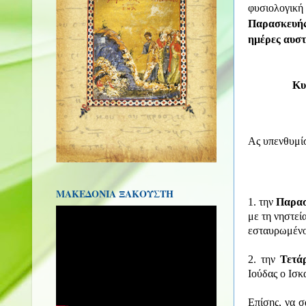
φυσιολογικ
Παρασκευής
ημέρες αυστ
Κυ
Ας υπενθυμί
ΜΑΚΕΔΟΝΙΑ ΞΑΚΟΥΣΤΗ
1. τ
ην
Παρα
με τη νηστεί
εσταυρωμένο
2. την
Τετά
Ιούδας ο Ισκ
Επίσης, να σ