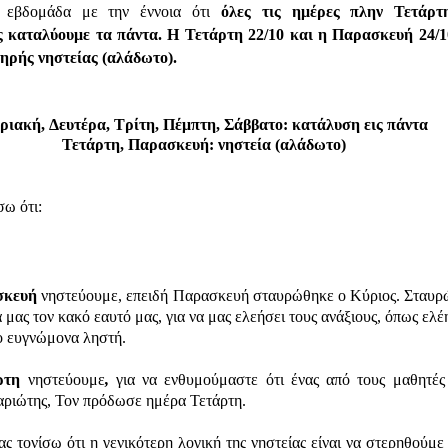
ή εβδομάδα με την έννοια ότι
όλες τις ημέρες πλην Τετάρτ
 καταλύουμε τα πάντα. Η Τετάρτη 22/10 και η Παρασκευή 24/
ηρής νηστείας (αλάδωτο).
ριακή,
Δευτέρα, Τρίτη, Πέμπτη, Σάββατο: κατάλυση εις πάντα
Τετάρτη, Παρασκευή: νηστεία (αλάδωτο)
σω ότι:
σκευή
νηστεύουμε, επειδή Παρασκευή σταυρώθηκε ο Κύριος. Σταυ
α μας τον κακό εαυτό μας, για να μας ελεήσει τους ανάξιους, όπως ελέ
 ευγνώμονα ληστή.
ρτη
νηστεύουμε
,
για να
ενθυμούμαστε
ότι ένας από τους μαθητές
αριώτης, Τον πρόδωσε ημέρα Τετάρτη.
ας τονίσω ότι η γενικότερη λογική της νηστείας είναι να στερηθούμε 